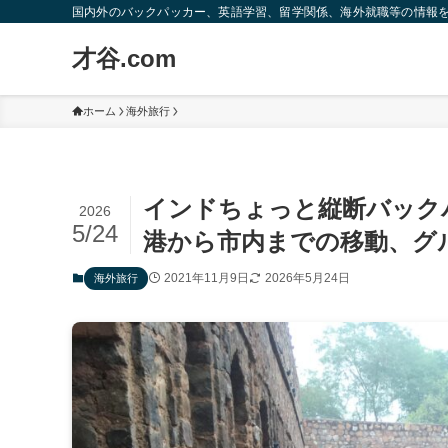
国内外のバックパッカー、英語学習、留学関係、海外就職等の情報
才谷.com
ホーム
海外旅行
インドちょっと縦断バック
2026
5/24
港から市内までの移動、グ
2021年11月9日
2026年5月24日
海外旅行