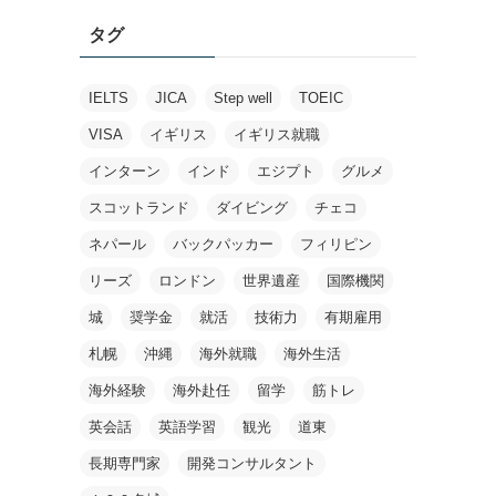
タグ
IELTS
JICA
Step well
TOEIC
VISA
イギリス
イギリス就職
インターン
インド
エジプト
グルメ
スコットランド
ダイビング
チェコ
ネパール
バックパッカー
フィリピン
リーズ
ロンドン
世界遺産
国際機関
城
奨学金
就活
技術力
有期雇用
札幌
沖縄
海外就職
海外生活
海外経験
海外赴任
留学
筋トレ
英会話
英語学習
観光
道東
長期専門家
開発コンサルタント