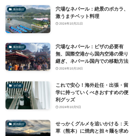
穴場なネパール：絶景のポカラ、
海外旅行
激うまチベット料理
2024年10月21日
穴場なネパール：ビザの必要有
海外旅行
無、国際空港から国内空港の乗り
継ぎ、ネパール国内での移動方法
2024年10月19日
これで安心！海外赴任・出張・留
その他
学に持っていくべきおすすめの便
利グッズ
2024年10月5日
せっかくグルメを追いかける：天
国内旅行
草（熊本）に焼肉と担々麺を求め