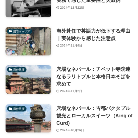
実務で感じた重要性と失敗例
2024年12月22日
海外赴任で英語力が低下する理由
国際キャリア
｜実体験から感じた注意点
2024年11月9日
穴場なネパール：チベット寺院連
海外旅行
なるラリトプルと本格日本そばを
求めて
2024年11月2日
穴場なネパール：古都バクタプル
海外旅行
観光とローカルスイーツ（King of
Curd)
2024年10月26日