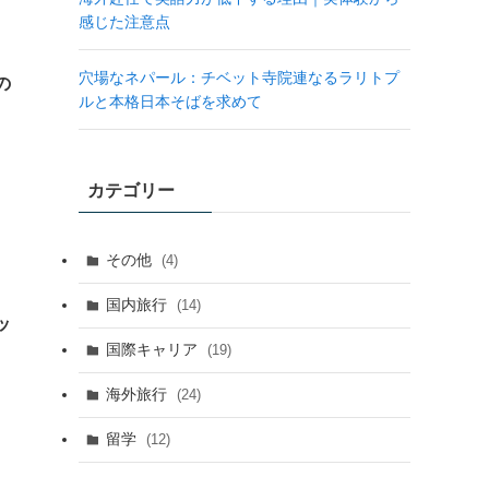
感じた注意点
穴場なネパール：チベット寺院連なるラリトプ
の
ルと本格日本そばを求めて
カテゴリー
その他
(4)
国内旅行
(14)
ッ
国際キャリア
(19)
海外旅行
(24)
留学
(12)