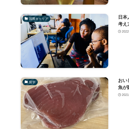
日本人
国際キャリア
考え
202
おい
留学
魚が
202