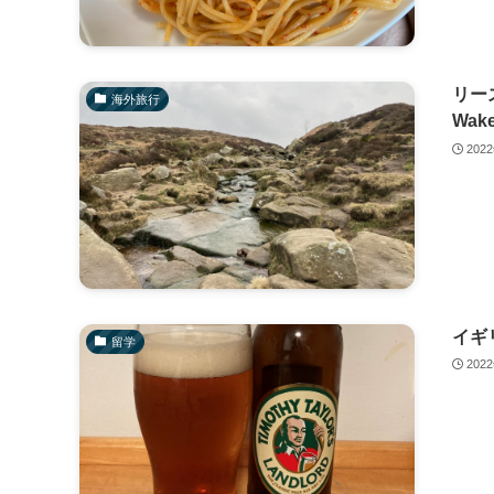
リー
海外旅行
Wake
202
イギ
留学
202