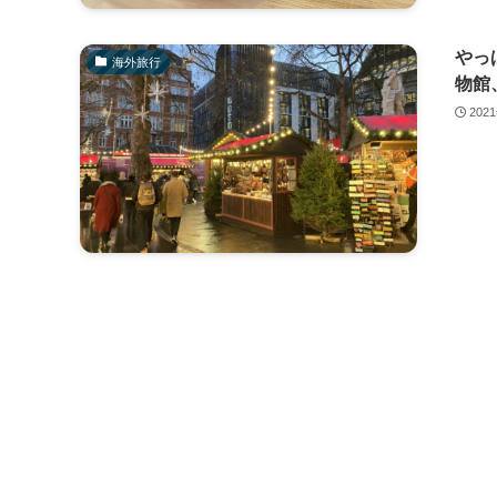
やっ
海外旅行
物館
202