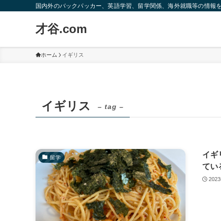
国内外のバックパッカー、英語学習、留学関係、海外就職等の情報
才谷.com
ホーム
イギリス
イギリス
– tag –
イギ
留学
てい
202