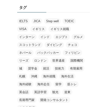
タグ
IELTS
JICA
Step well
TOEIC
VISA
イギリス
イギリス就職
インターン
インド
エジプト
グルメ
スコットランド
ダイビング
チェコ
ネパール
バックパッカー
フィリピン
リーズ
ロンドン
世界遺産
国際機関
城
奨学金
就活
技術力
有期雇用
札幌
沖縄
海外就職
海外生活
海外経験
海外赴任
留学
筋トレ
英会話
英語学習
観光
道東
長期専門家
開発コンサルタント