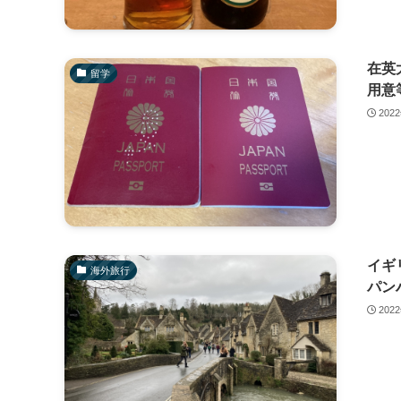
在英
留学
用意
202
イギ
海外旅行
パン
202