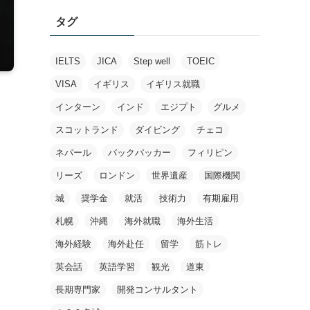
タグ
IELTS
JICA
Step well
TOEIC
VISA
イギリス
イギリス就職
インターン
インド
エジプト
グルメ
スコットランド
ダイビング
チェコ
ネパール
バックパッカー
フィリピン
リーズ
ロンドン
世界遺産
国際機関
城
奨学金
就活
技術力
有期雇用
札幌
沖縄
海外就職
海外生活
海外経験
海外赴任
留学
筋トレ
英会話
英語学習
観光
道東
長期専門家
開発コンサルタント