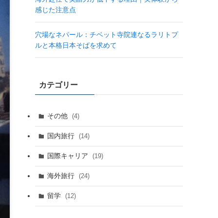
感じた注意点
穴場なネパール：チベット寺院連なるラリトプ
ルと本格日本そばを求めて
カテゴリー
その他
(4)
国内旅行
(14)
国際キャリア
(19)
海外旅行
(24)
留学
(12)