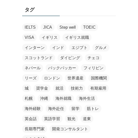
タグ
IELTS
JICA
Step well
TOEIC
VISA
イギリス
イギリス就職
インターン
インド
エジプト
グルメ
スコットランド
ダイビング
チェコ
ネパール
バックパッカー
フィリピン
リーズ
ロンドン
世界遺産
国際機関
城
奨学金
就活
技術力
有期雇用
札幌
沖縄
海外就職
海外生活
海外経験
海外赴任
留学
筋トレ
英会話
英語学習
観光
道東
長期専門家
開発コンサルタント